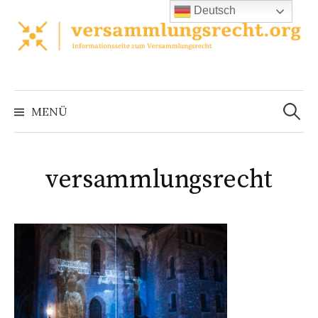
Zum
Deutsch
Inhalt
überspringen
Suchen
nach:
MENÜ
versammlungsrecht