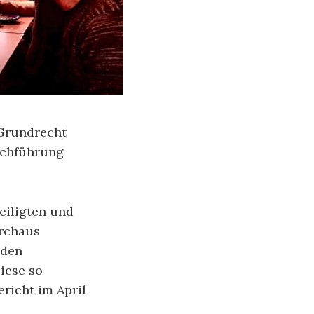
 Grundrecht
rchführung
eiligten und
urchaus
 den
iese so
richt im April