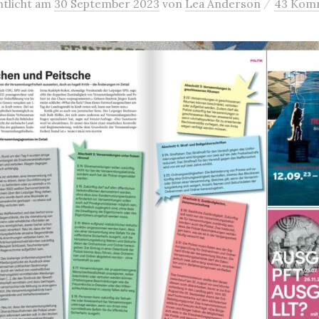
/
ntlicht
am
30 September 2023
von
Lea Anderson
43 Kom