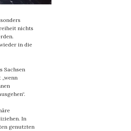
esonders
eiheit nichts
erden.
wieder in die
ts Sachsen
t „wenn
hnen
ausgehen“.
näre
iziehen. In
uten genutzten