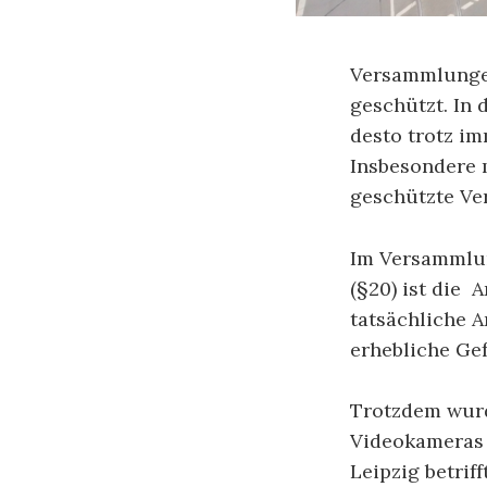
Versammlungen
geschützt. In
desto trotz im
Insbesondere m
geschützte Ve
Im Versammlun
(§20) ist die
tatsächliche 
erhebliche Gef
Trotzdem wur
Videokameras d
Leipzig betrif