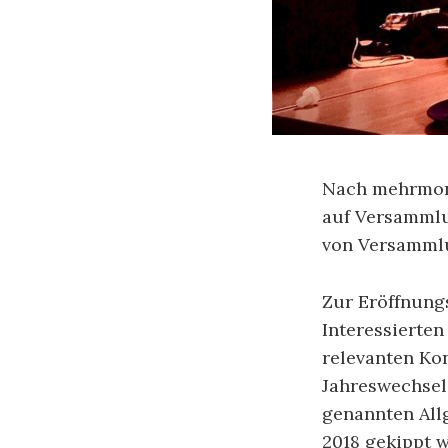
Nach mehrmona
auf Versammlu
von Versammlu
Zur Eröffnung
Interessierte
relevanten Kon
Jahreswechsel
genannten All
2018 gekippt 