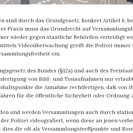
 sind durch das Grundgesetz, konkret Artikel 8, b
 der Praxis muss das Grundrecht auf Versammlungsfr
mer wieder gegen staatliche Behörden verteidigt w
ittels Videoüberwachung greift die Polizei immer 
rsammlungsfreiheit ein.
gsgesetz des Bundes (§12a) und auch des Freistaa
 Anfertigung von Bild- und Tonaufnahmen nur erlaub
Anhaltspunkte die Annahme rechtfertigen, daß von i
ahren für die öffentliche Sicherheit oder Ordnung 
den und werden Versammlungen auch durch statio
er Polizei videografiert, wenn diese an jenen vorbe
ft dies die oft als Versammlungstreffpunkte und Ro