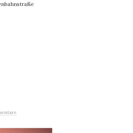
senbahnstraße
entare