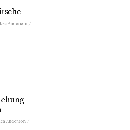
itsche
/
Lea Anderson
achung
n
/
Lea Anderson