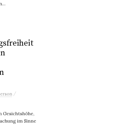
...
sfreiheit
en
n
/
derson
n Gesichtshöhe,
machung im Sinne