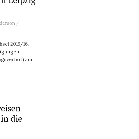
n Leipzig
g
/
nderson
hsel 2015/16,
fügungen
gsverbot) am
weisen
 in die