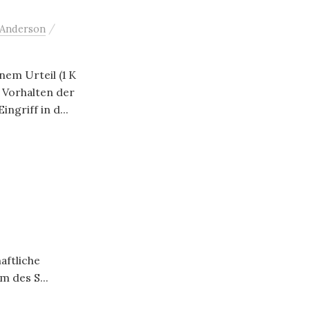
/
 Anderson
nem Urteil (1 K
m Vorhalten der
ngriff in d...
aftliche
 des S...