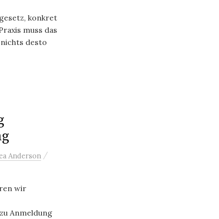
esetz, konkret
 Praxis muss das
nichts desto
g
ng
/
ea Anderson
ren wir
e zu Anmeldung