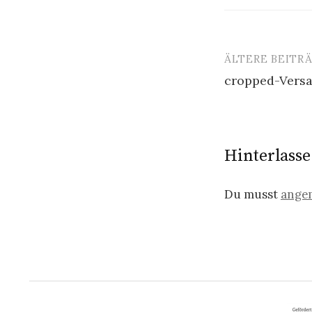
ÄLTERE BEITR
Beitragsn
cropped-Vers
Hinterlass
Du musst
ange