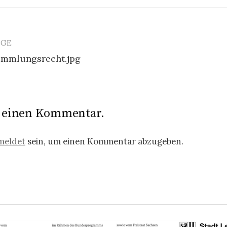
ÄGE
avigation
ammlungsrecht.jpg
e einen Kommentar.
meldet
sein, um einen Kommentar abzugeben.