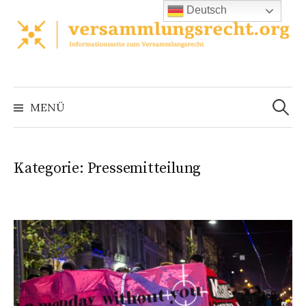
Zum
Deutsch
Inhalt
überspringen
Suchen
nach:
MENÜ
Kategorie:
Pressemitteilung