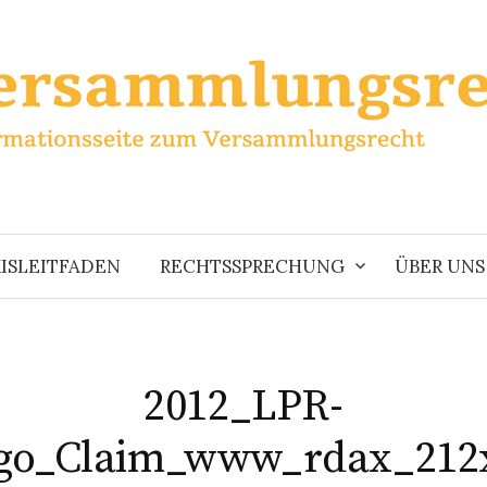
ISLEITFADEN
RECHTSSPRECHUNG
ÜBER UNS
2012_LPR-
go_Claim_www_rdax_212