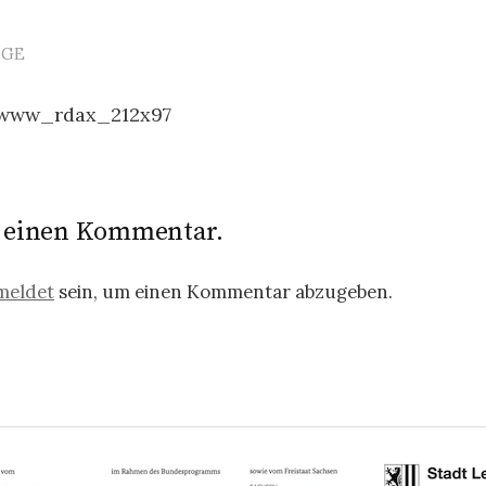
ÄGE
avigation
www_rdax_212x97
e einen Kommentar.
meldet
sein, um einen Kommentar abzugeben.