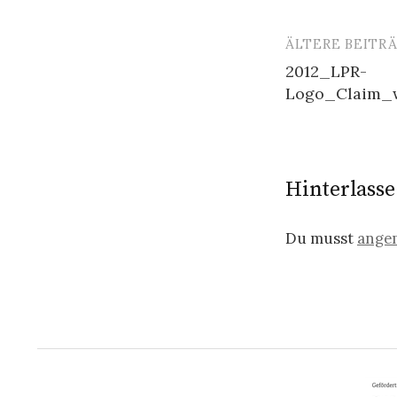
ÄLTERE BEITR
Beitragsn
2012_LPR-
Logo_Claim_
Hinterlass
Du musst
ange