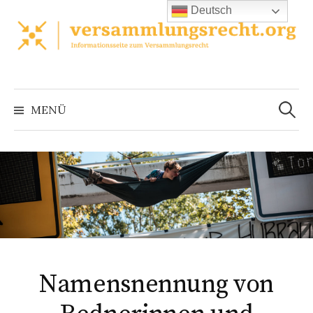
Zum
Deutsch
Inhalt
überspringen
Suchen
nach:
MENÜ
Namensnennung von