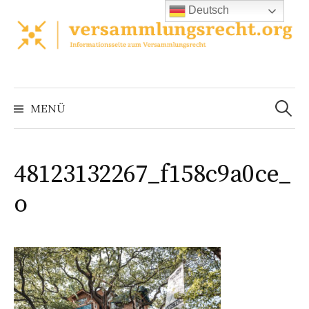
Zum
Deutsch
Inhalt
überspringen
Suchen
nach:
MENÜ
48123132267_f158c9a0ce_
o