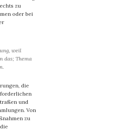
echts zu
hmen oder bei
er
tung, weil
en das; Thema
n.
erungen, die
rforderlichen
Straßen und
ammlungen. Von
Maßnahmen zu
 die