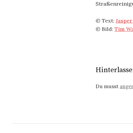
Straßenreinigu
© Text:
Jasper
© Bild:
Tim W
Hinterlass
Du musst
ange