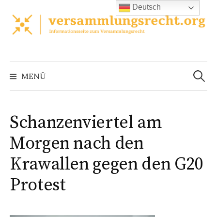
Zum
Deutsch
Inhalt
überspringen
Suchen
nach:
MENÜ
Schanzenviertel am
Morgen nach den
Krawallen gegen den G20
Protest