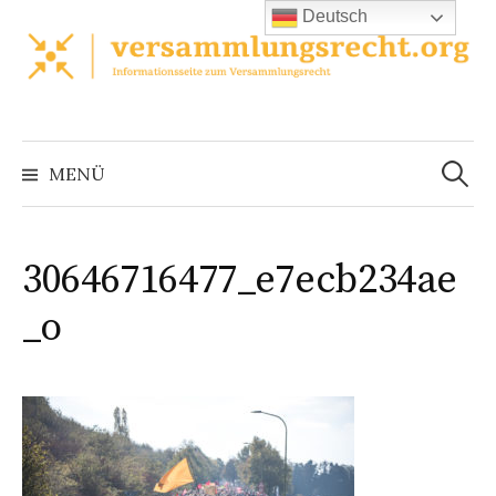
Zum
Deutsch
Inhalt
überspringen
Suchen
nach:
MENÜ
30646716477_e7ecb234ae
_o