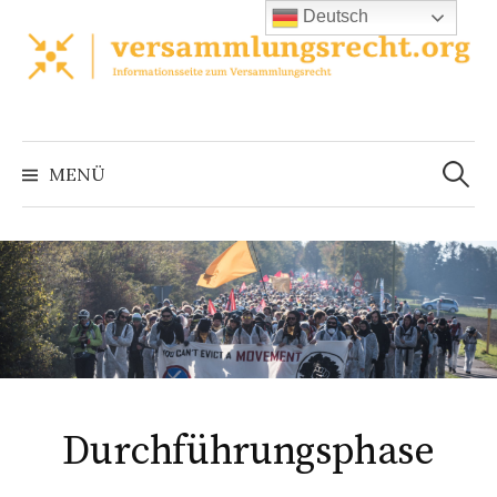
Zum
Deutsch
Inhalt
überspringen
Suchen
nach:
MENÜ
Durchführungsphase